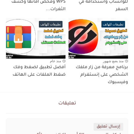
للواتساب واستخدامه في
WPS وفحص أمانها وكشف
السفر
الثغرات...
تطبيقات للهاتف
تطبيقات للهاتف
منذ بضع شهور
منذ عام
برنامج معرفة من زار ملفك
أفضل تطبيق لضغط وفك
الشخصي على إنستغرام
ضغط الملفات على الهاتف
وفيسبوك
تعليقات
إرسال تعليق