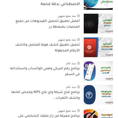
الاصطناعي بدقة فخمة
منذ بضع شهور
أفضل تطبيق لتحميل الفيديوهات من جميع
المنصات بضغطة زر
منذ بضع شهور
تحميل تطبيق كشف هوية المتصل وكاشف
الأرقام المجهولة
منذ عام
برنامج رقم امريكي وهمي للواتساب واستخدامه
في السفر
منذ عام
برنامج فتح شبكة واي فاي WPS وفحص أمانها
وكشف الثغرات...
منذ بضع شهور
برنامج معرفة من زار ملفك الشخصي على